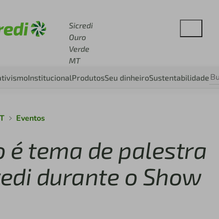
cesse sicredi.com.br
Sicredi
Ouro
Verde
MT
tivismo
Institucional
Produtos
Seu dinheiro
Sustentabilidade
MT
Eventos
 é tema de palestra
redi durante o Show