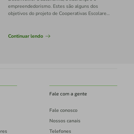
empreendedorismo. Estes são alguns dos
objetivos do projeto de Cooperativas Escolares,
desenvolvido pelo Sicredi já alguns anos no Sul
do país e que acaba de ser implantado também
em Mato Grosso.
Continuar lendo
Fale com a gente
Fale conosco
Nossos canais
ores
Telefones