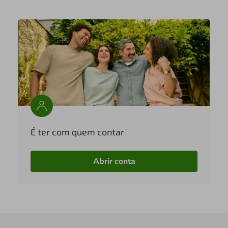
É ter com quem contar
Abrir conta