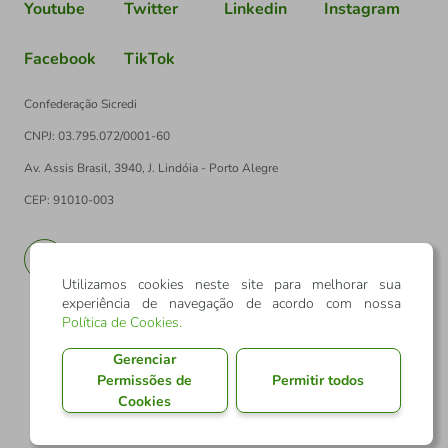
Youtube
Twitter
Linkedin
Instagram
Facebook
TikTok
Confederação Sicredi
CNPJ: 03.795.072/0001-60
Av. Assis Brasil, 3940, J. Lindóia - Porto Alegre
CEP: 91010-003
PT
EN
Utilizamos cookies neste site para melhorar sua
experiência de navegação de acordo com nossa
Política de Cookies
.
Gerenciar
Permissões de
Permitir todos
Cookies