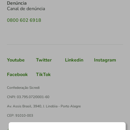
Denúncia
Canal de denúncia
0800 602 6918
Youtube
Twitter
Linkedin
Instagram
Facebook
TikTok
Confederação Sicredi
CNPJ: 03.795.072/0001-60
Av. Assis Brasil, 3940, J. Lindóia - Porto Alegre
CEP: 91010-003