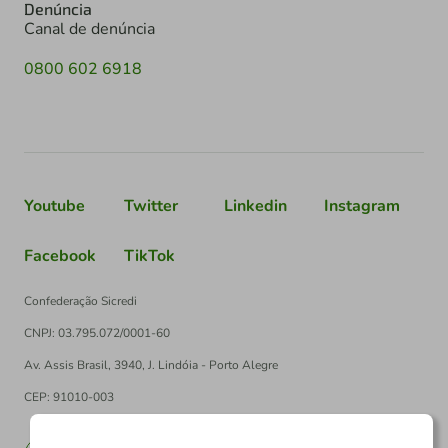
Denúncia
Canal de denúncia
0800 602 6918
Youtube
Twitter
Linkedin
Instagram
Facebook
TikTok
Confederação Sicredi
CNPJ: 03.795.072/0001-60
Av. Assis Brasil, 3940, J. Lindóia - Porto Alegre
CEP: 91010-003