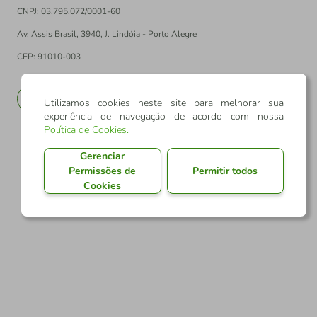
CNPJ: 03.795.072/0001-60
Av. Assis Brasil, 3940, J. Lindóia - Porto Alegre
CEP: 91010-003
PT
EN
Utilizamos cookies neste site para melhorar sua
experiência de navegação de acordo com nossa
Política de Cookies
.
Gerenciar
Permissões de
Permitir todos
Cookies