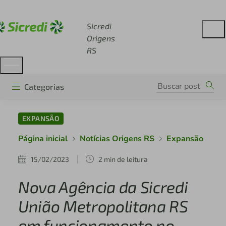
Acesse sicredi.com.br
Sicredi
Origens
RS
Categorias
EXPANSÃO
Página inicial
Notícias Origens RS
Expansão
15/02/2023
2 min de leitura
Nova Agência da Sicredi
União Metropolitana RS
em funcionamento no