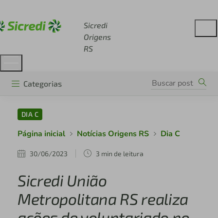
Acesse sicredi.com.br
Sicredi
Origens
RS
Categorias
DIA C
Página inicial
Notícias Origens RS
Dia C
30/06/2023
3 min de leitura
Sicredi União
Metropolitana RS realiza
ações de voluntariado no