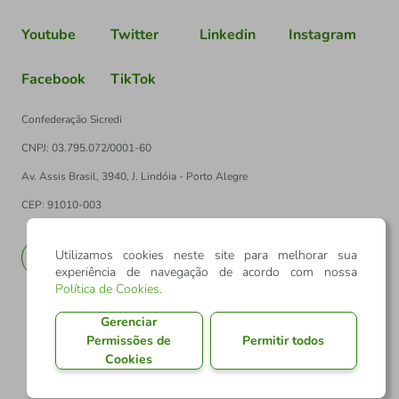
Youtube
Twitter
Linkedin
Instagram
Facebook
TikTok
Confederação Sicredi
CNPJ: 03.795.072/0001-60
Av. Assis Brasil, 3940, J. Lindóia - Porto Alegre
CEP: 91010-003
Utilizamos cookies neste site para melhorar sua
PT
EN
experiência de navegação de acordo com nossa
Política de Cookies
.
Gerenciar
Permissões de
Permitir todos
Cookies