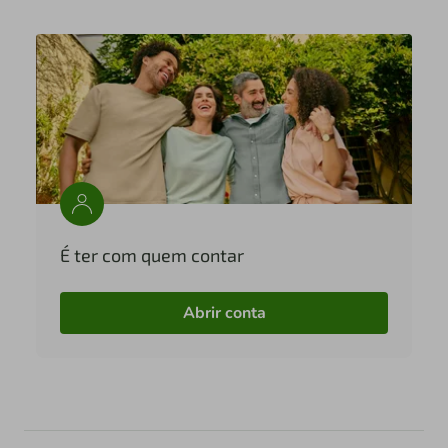
É ter com quem contar
Abrir conta