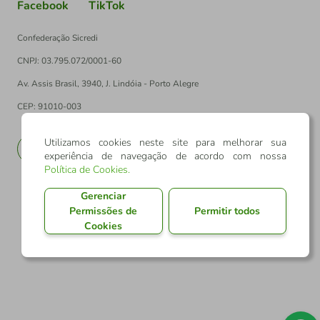
Facebook
TikTok
Confederação Sicredi
CNPJ: 03.795.072/0001-60
Av. Assis Brasil, 3940, J. Lindóia - Porto Alegre
CEP: 91010-003
Utilizamos cookies neste site para melhorar sua
PT
EN
experiência de navegação de acordo com nossa
Política de Cookies
.
Gerenciar
Permissões de
Permitir todos
Cookies