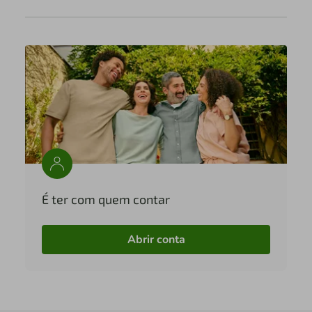
É ter com quem contar
Abrir conta