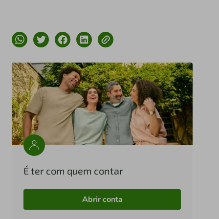
É ter com quem contar
Abrir conta