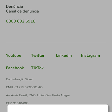
Denúncia
Canal de denúncia
0800 602 6918
Youtube
Twitter
Linkedin
Instagram
Facebook
TikTok
Confederação Sicredi
CNPJ: 03.795.072/0001-60
Av. Assis Brasil, 3940, J. Lindóia - Porto Alegre
CEP: 91010-003