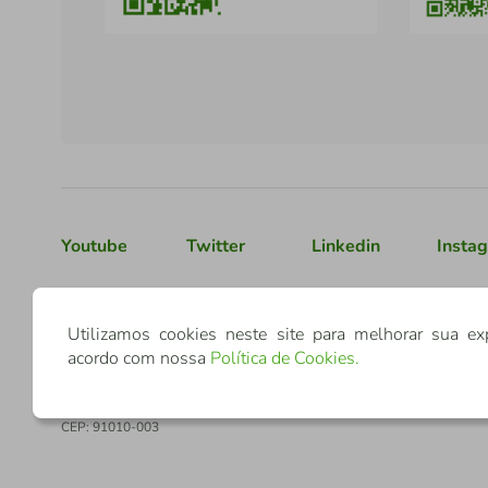
Youtube
Twitter
Linkedin
Insta
Confederação Sicredi
Utilizamos cookies neste site para melhorar sua ex
acordo com nossa
Política de Cookies
.
CNPJ: 03.795.072/0001-60
Av. Assis Brasil, 3940, J. Lindóia - Porto Alegre
CEP: 91010-003