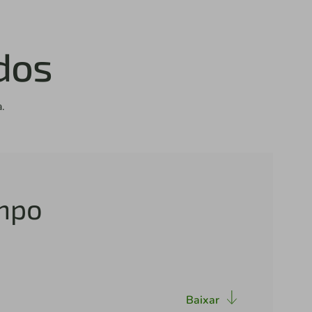
dos
.
mpo
Baixar