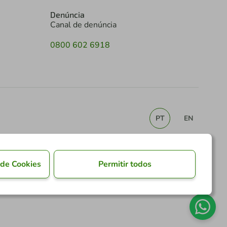
Denúncia
Canal de denúncia
0800 602 6918
PT
EN
 de Cookies
Permitir todos