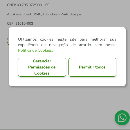
CNPJ: 03.795.072/0001-60
Av. Assis Brasil, 3940, J. Lindóia - Porto Alegre
CEP: 91010-003
Utilizamos cookies neste site para melhorar sua
PT
EN
experiência de navegação de acordo com nossa
Política de Cookies
.
Gerenciar
Permissões de
Permitir todos
Cookies