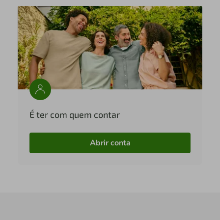
É ter com quem contar
Abrir conta