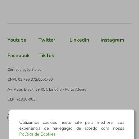
Youtube
Twitter
Linkedin
Instagram
Facebook
TikTok
Confederação Sicredi
CNPJ: 03.795.072/0001-60
Av. Assis Brasil, 3940, J. Lindóia - Porto Alegre
CEP: 91010-003
PT
EN
Utilizamos cookies neste site para melhorar sua
experiência de navegação de acordo com nossa
Política de Cookies
.