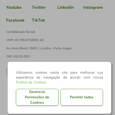
Youtube
Twitter
Linkedin
Instagram
Facebook
TikTok
Confederação Sicredi
CNPJ: 03.795.072/0001-60
Av. Assis Brasil, 3940, J. Lindóia - Porto Alegre
CEP: 91010-003
PT
EN
Utilizamos cookies neste site para melhorar sua
experiência de navegação de acordo com nossa
Política de Cookies
.
Gerenciar
Permissões de
Permitir todos
Cookies