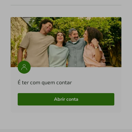
É ter com quem contar
Abrir conta