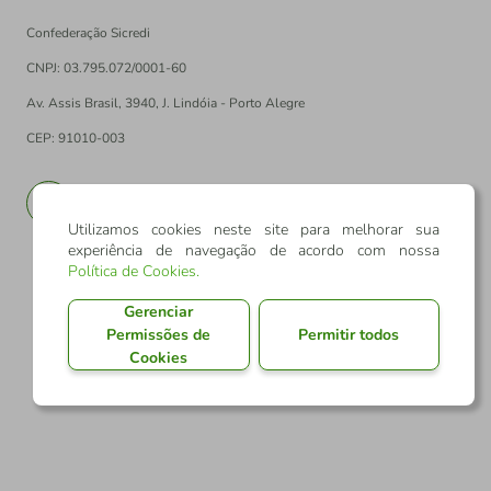
Confederação Sicredi
CNPJ: 03.795.072/0001-60
Av. Assis Brasil, 3940, J. Lindóia - Porto Alegre
CEP: 91010-003
PT
EN
Utilizamos cookies neste site para melhorar sua
experiência de navegação de acordo com nossa
Política de Cookies
.
Gerenciar
Permissões de
Permitir todos
Cookies