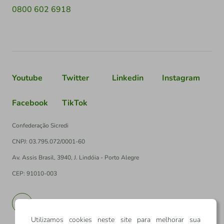
0800 602 6918
Youtube
Twitter
Linkedin
Instagram
Facebook
TikTok
Confederação Sicredi
CNPJ: 03.795.072/0001-60
Av. Assis Brasil, 3940, J. Lindóia - Porto Alegre
CEP: 91010-003
PT
EN
Utilizamos cookies neste site para melhorar sua