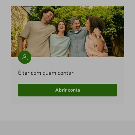
É ter com quem contar
Abrir conta