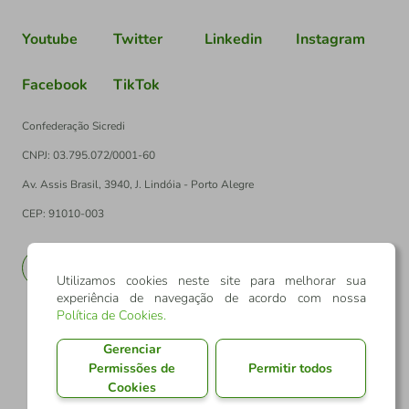
Youtube
Twitter
Linkedin
Instagram
Facebook
TikTok
Confederação Sicredi
CNPJ: 03.795.072/0001-60
Av. Assis Brasil, 3940, J. Lindóia - Porto Alegre
CEP: 91010-003
PT
EN
Utilizamos cookies neste site para melhorar sua
experiência de navegação de acordo com nossa
Política de Cookies
.
Gerenciar
Permissões de
Permitir todos
Cookies