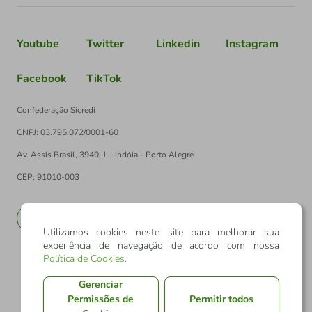
Youtube
Twitter
Linkedin
Instagram
Facebook
TikTok
Confederação Sicredi
CNPJ: 03.795.072/0001-60
Av. Assis Brasil, 3940, J. Lindóia - Porto Alegre
CEP: 91010-003
PT
EN
Utilizamos cookies neste site para melhorar sua
experiência de navegação de acordo com nossa
Política de Cookies
.
Gerenciar
Permissões de
Permitir todos