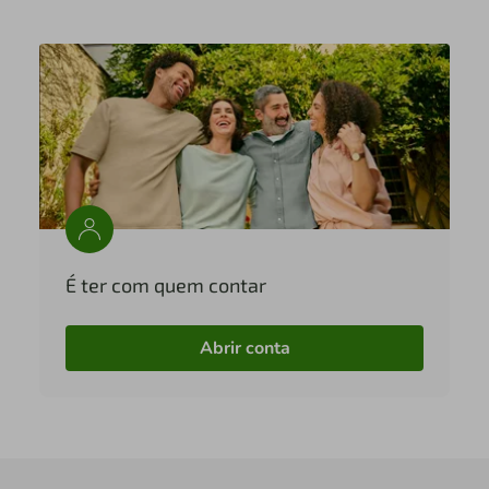
É ter com quem contar
Abrir conta