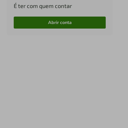
É ter com quem contar
Abrir conta