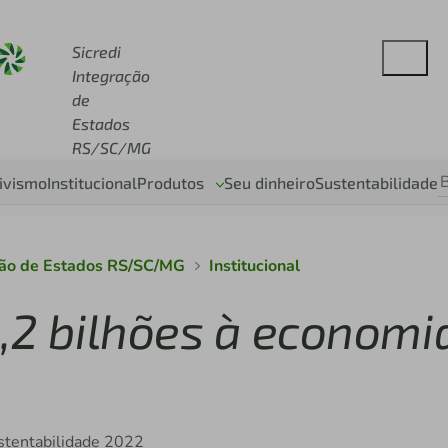
redi.com.br
Sicredi
Integração
de
Estados
RS/SC/MG
ivismo
Institucional
Produtos
Seu dinheiro
Sustentabilidade
ação de Estados RS/SC/MG
Institucional
4,2 bilhões à economi
Sustentabilidade 2022