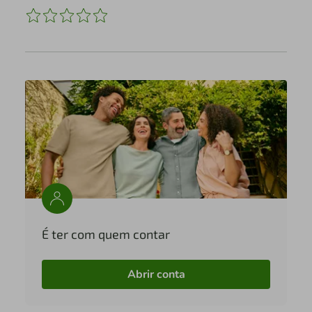
É ter com quem contar
Abrir conta