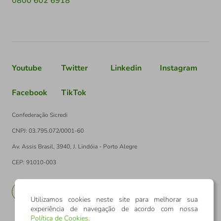
0800 602 6918
Youtube
Twitter
Linkedin
Instagram
Facebook
TikTok
Confederação Sicredi
CNPJ: 03.795.072/0001-60
Av. Assis Brasil, 3940, J. Lindóia - Porto Alegre
CEP: 91010-003
PT
EN
Utilizamos cookies neste site para melhorar sua
experiência de navegação de acordo com nossa
Política de Cookies
.