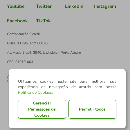
Youtube
Twitter
Linkedin
Instagram
Facebook
TikTok
Confederação Sicredi
CNPJ: 03.795.072/0001-60
Av. Assis Brasil, 3940, J. Lindóia - Porto Alegre
CEP: 91010-003
PT
EN
Utilizamos cookies neste site para melhorar sua
experiência de navegação de acordo com nossa
Política de Cookies
.
Gerenciar
Permissões de
Permitir todos
Cookies