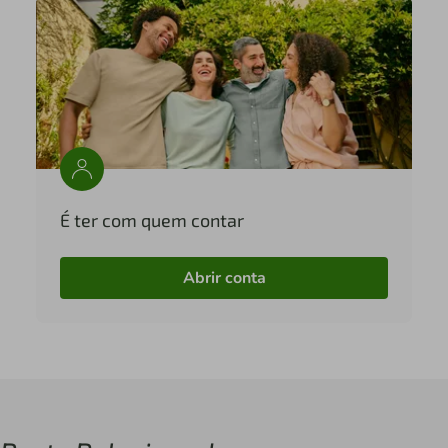
É ter com quem contar
Abrir conta