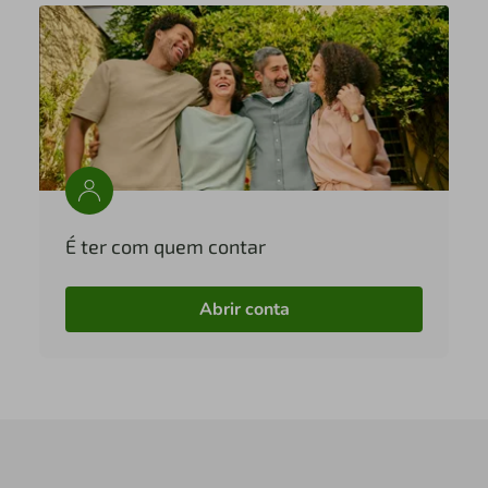
É ter com quem contar
Abrir conta