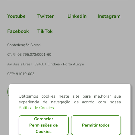
Youtube
Twitter
Linkedin
Instagram
Facebook
TikTok
Confederação Sicredi
CNPJ: 03.795.072/0001-60
Av. Assis Brasil, 3940, J. Lindóia - Porto Alegre
CEP: 91010-003
PT
EN
Utilizamos cookies neste site para melhorar sua
experiência de navegação de acordo com nossa
Política de Cookies
.
Gerenciar
Permissões de
Permitir todos
Cookies