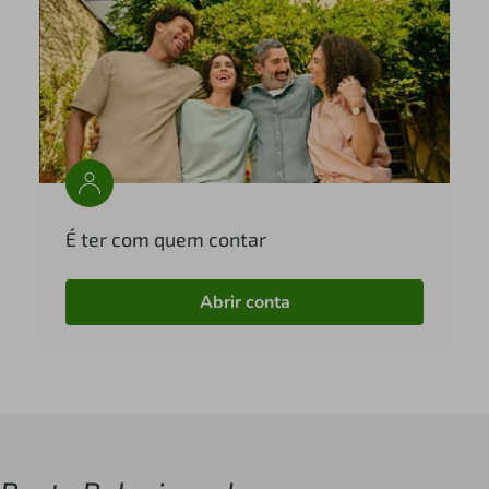
É ter com quem contar
Abrir conta