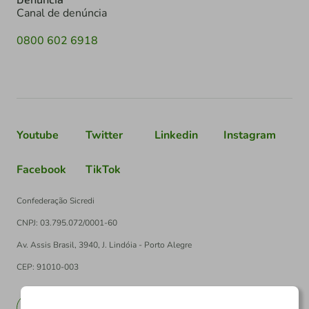
Canal de denúncia
0800 602 6918
Youtube
Twitter
Linkedin
Instagram
Facebook
TikTok
Confederação Sicredi
CNPJ: 03.795.072/0001-60
Av. Assis Brasil, 3940, J. Lindóia - Porto Alegre
CEP: 91010-003
PT
EN