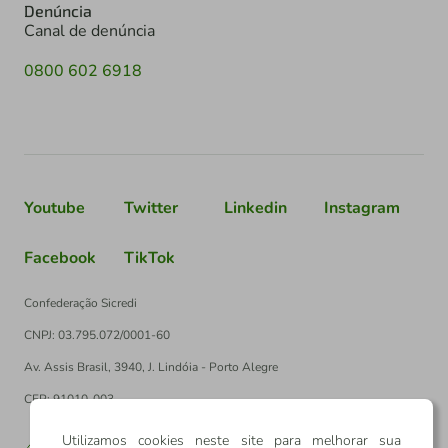
Denúncia
Canal de denúncia
0800 602 6918
Youtube
Twitter
Linkedin
Instagram
Facebook
TikTok
Confederação Sicredi
CNPJ: 03.795.072/0001-60
Av. Assis Brasil, 3940, J. Lindóia - Porto Alegre
CEP: 91010-003
Utilizamos cookies neste site para melhorar sua