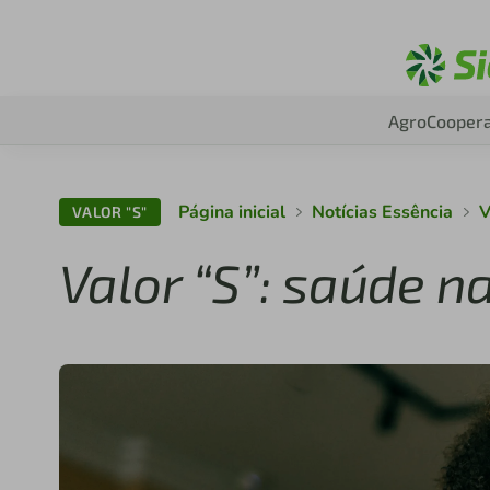
Agro
Coopera
Página inicial
Notícias Essência
V
VALOR "S"
Valor “S”: saúde n