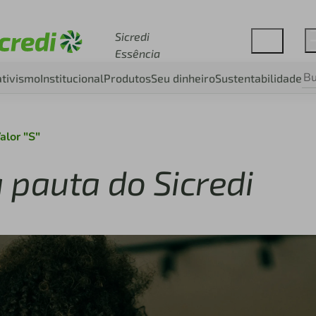
Acesse sicredi.com.br
Sicredi
Essência
tivismo
Institucional
Produtos
Seu dinheiro
Sustentabilidade
alor "S"
a pauta do Sicredi