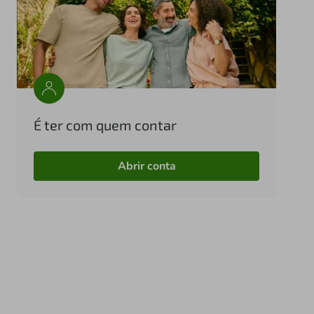
É ter com quem contar
Abrir conta