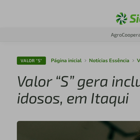
Agro
Coopera
Página inicial
Notícias Essência
V
VALOR "S"
Valor “S” gera incl
idosos, em Itaqui