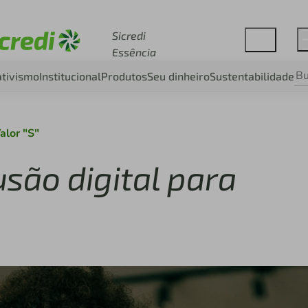
Acesse sicredi.com.br
Sicredi
Essência
tivismo
Institucional
Produtos
Seu dinheiro
Sustentabilidade
alor "S"
usão digital para