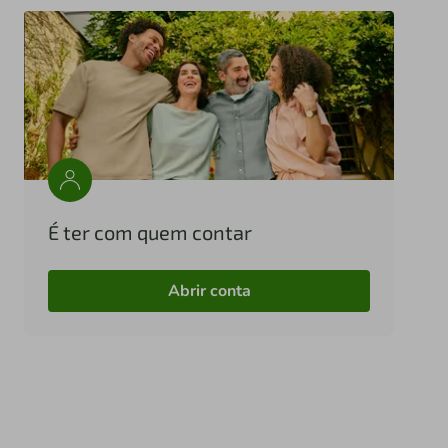
É ter com quem contar
Abrir conta