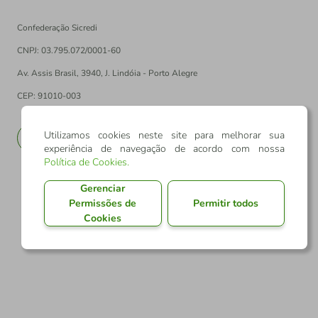
Confederação Sicredi
CNPJ: 03.795.072/0001-60
Av. Assis Brasil, 3940, J. Lindóia - Porto Alegre
CEP: 91010-003
Utilizamos cookies neste site para melhorar sua
PT
EN
experiência de navegação de acordo com nossa
Política de Cookies
.
Gerenciar
Permissões de
Permitir todos
Cookies