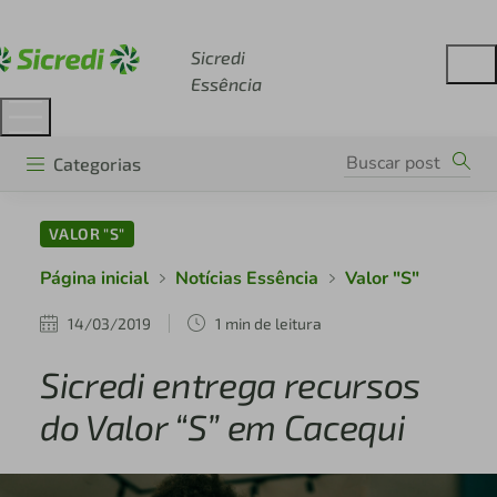
Acesse sicredi.com.br
Sicredi
Essência
Categorias
VALOR "S"
Página inicial
Notícias Essência
Valor "S"
14/03/2019
1 min de leitura
Sicredi entrega recursos
do Valor “S” em Cacequi