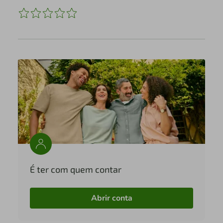
É ter com quem contar
Abrir conta