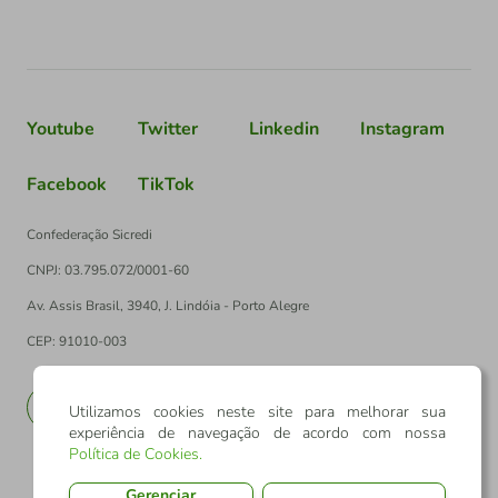
Youtube
Twitter
Linkedin
Instagram
Facebook
TikTok
Confederação Sicredi
CNPJ: 03.795.072/0001-60
Av. Assis Brasil, 3940, J. Lindóia - Porto Alegre
CEP: 91010-003
PT
EN
Utilizamos cookies neste site para melhorar sua
experiência de navegação de acordo com nossa
Política de Cookies
.
Gerenciar