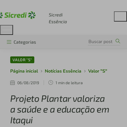
Acesse sicredi.com.br
Sicredi
Essência
Categorias
VALOR "S"
Página inicial
Notícias Essência
Valor "S"
06/08/2019
1 min de leitura
Projeto Plantar valoriza
a saúde e a educação em
Itaqui