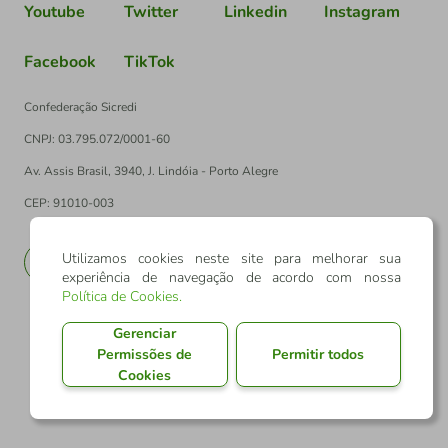
Youtube
Twitter
Linkedin
Instagram
Facebook
TikTok
Confederação Sicredi
CNPJ: 03.795.072/0001-60
Av. Assis Brasil, 3940, J. Lindóia - Porto Alegre
CEP: 91010-003
Utilizamos cookies neste site para melhorar sua
PT
EN
experiência de navegação de acordo com nossa
Política de Cookies
.
Gerenciar
Permissões de
Permitir todos
Cookies