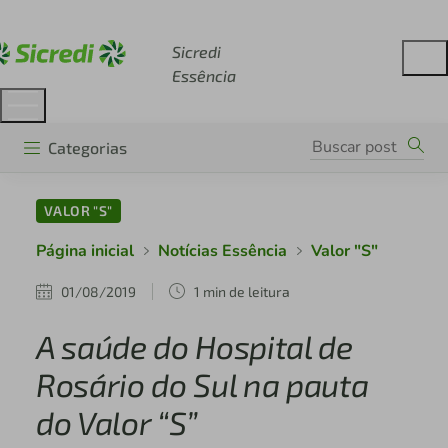
Acesse sicredi.com.br
Sicredi
Essência
Categorias
VALOR "S"
Página inicial
Notícias Essência
Valor "S"
01/08/2019
1 min de leitura
A saúde do Hospital de
Rosário do Sul na pauta
do Valor “S”