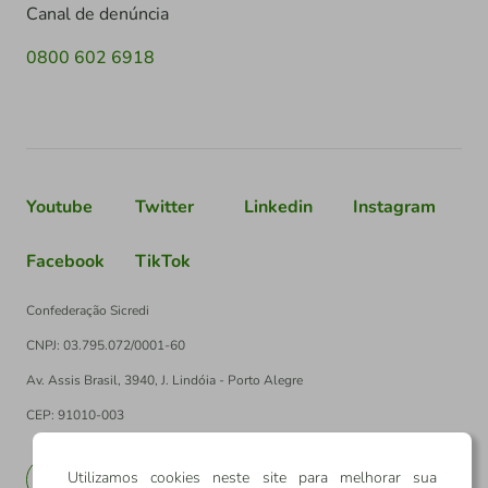
Canal de denúncia
0800 602 6918
Youtube
Twitter
Linkedin
Instagram
Facebook
TikTok
Confederação Sicredi
CNPJ: 03.795.072/0001-60
Av. Assis Brasil, 3940, J. Lindóia - Porto Alegre
CEP: 91010-003
Utilizamos cookies neste site para melhorar sua
PT
EN