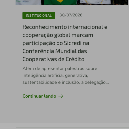
30/07/2026
INSTITUCIONAL
Reconhecimento internacional e
cooperação global marcam
participação do Sicredi na
Conferência Mundial das
Cooperativas de Crédito
Além de apresentar palestras sobre
inteligência artificial generativa,
sustentabilidade e inclusão, a delegação
brasileira teve jovens premiados
internacionalmente
Continuar lendo