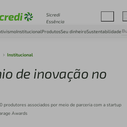
Acesse sicredi.com.br
Sicredi
Essência
tivismo
Institucional
Produtos
Seu dinheiro
Sustentabilidade
a
Institucional
mio de inovação no
00 produtores associados por meio de parceria com a startup
Garage Awards