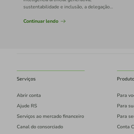
sustentabilidade e inclusão, a delegação
brasileira teve jovens premiados
internacionalmente
Continuar lendo
Serviços
Produt
Abrir conta
Para vo
Ajude RS
Para s
Serviços ao mercado financeiro
Para se
Canal do consorciado
Conta C