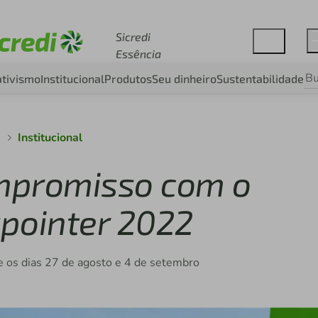
Acesse sicredi.com.br
Sicredi
Essência
tivismo
Institucional
Produtos
Seu dinheiro
Sustentabilidade
a
Institucional
ompromisso com o
pointer 2022
tre os dias 27 de agosto e 4 de setembro