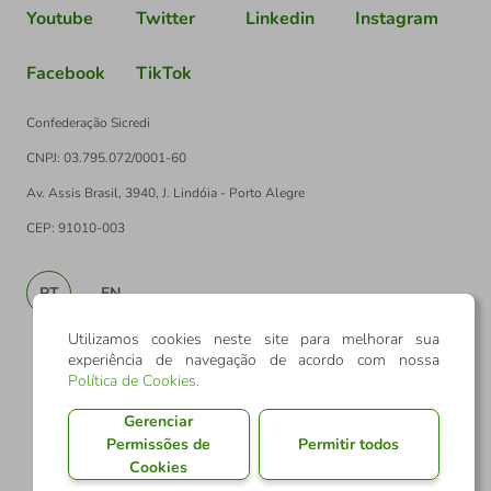
Youtube
Twitter
Linkedin
Instagram
Facebook
TikTok
Confederação Sicredi
CNPJ: 03.795.072/0001-60
Av. Assis Brasil, 3940, J. Lindóia - Porto Alegre
CEP: 91010-003
PT
EN
Utilizamos cookies neste site para melhorar sua
experiência de navegação de acordo com nossa
Política de Cookies
.
Gerenciar
Permissões de
Permitir todos
Cookies