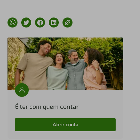
É ter com quem contar
Abrir conta