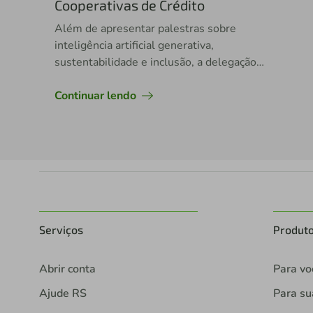
Cooperativas de Crédito
Além de apresentar palestras sobre
inteligência artificial generativa,
sustentabilidade e inclusão, a delegação
brasileira teve jovens premiados
internacionalmente
Continuar lendo
Serviços
Produt
Abrir conta
Para vo
Ajude RS
Para s