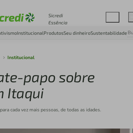
Acesse sicredi.com.br
Sicredi
Essência
tivismo
Institucional
Produtos
Seu dinheiro
Sustentabilidade
a
Institucional
ate-papo sobre
 Itaqui
 para cada vez mais pessoas, de todas as idades.