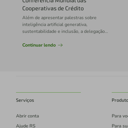
Conferência Mundial das
Cooperativas de Crédito
Além de apresentar palestras sobre
inteligência artificial generativa,
sustentabilidade e inclusão, a delegação
brasileira teve jovens premiados
internacionalmente
Continuar lendo
Serviços
Produt
Abrir conta
Para vo
Ajude RS
Para s