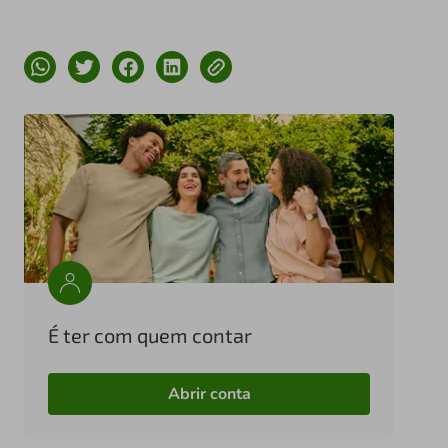
É ter com quem contar
Abrir conta