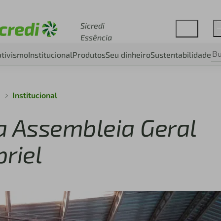
Acesse sicredi.com.br
Sicredi
Essência
tivismo
Institucional
Produtos
Seu dinheiro
Sustentabilidade
a
Institucional
da Assembleia Geral
riel