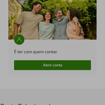
É ter com quem contar
Abrir conta