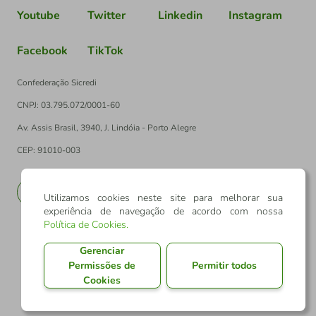
Youtube
Twitter
Linkedin
Instagram
Facebook
TikTok
Confederação Sicredi
CNPJ: 03.795.072/0001-60
Av. Assis Brasil, 3940, J. Lindóia - Porto Alegre
CEP: 91010-003
PT
EN
Utilizamos cookies neste site para melhorar sua
experiência de navegação de acordo com nossa
Política de Cookies
.
Gerenciar
Permissões de
Permitir todos
Cookies