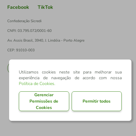
Facebook
TikTok
Confederação Sicredi
CNPJ: 03.795.072/0001-60
Av. Assis Brasil, 3940, J. Lindóia - Porto Alegre
CEP: 91010-003
PT
EN
Utilizamos cookies neste site para melhorar sua
experiência de navegação de acordo com nossa
Política de Cookies
.
Gerenciar
Permissões de
Permitir todos
Cookies