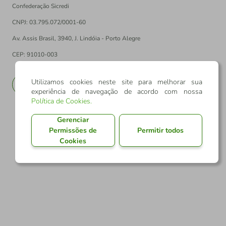
Confederação Sicredi
CNPJ: 03.795.072/0001-60
Av. Assis Brasil, 3940, J. Lindóia - Porto Alegre
CEP: 91010-003
Utilizamos cookies neste site para melhorar sua
PT
EN
experiência de navegação de acordo com nossa
Política de Cookies
.
Gerenciar
Permissões de
Permitir todos
Cookies