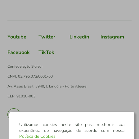
Youtube
Twitter
Linkedin
Instagram
Facebook
TikTok
Confederação Sicredi
CNPJ: 03.795.072/0001-60
Av. Assis Brasil, 3940, J. Lindóia - Porto Alegre
CEP: 91010-003
PT
EN
Utilizamos cookies neste site para melhorar sua
experiência de navegação de acordo com nossa
Política de Cookies
.