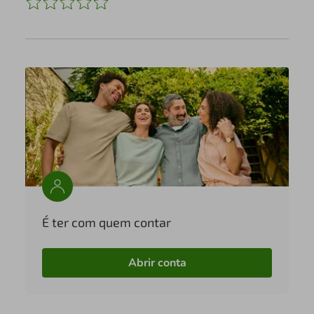
É ter com quem contar
Abrir conta