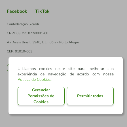
Facebook
TikTok
Confederação Sicredi
CNPJ: 03.795.072/0001-60
Av. Assis Brasil, 3940, J. Lindóia - Porto Alegre
CEP: 91010-003
PT
EN
Utilizamos cookies neste site para melhorar sua
experiência de navegação de acordo com nossa
Política de Cookies
.
Gerenciar
Permissões de
Permitir todos
Cookies