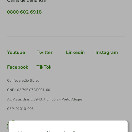
Canal de denúncia
0800 602 6918
Youtube
Twitter
Linkedin
Instagram
Facebook
TikTok
Confederação Sicredi
CNPJ: 03.795.072/0001-60
Av. Assis Brasil, 3940, J. Lindóia - Porto Alegre
CEP: 91010-003
PT
EN