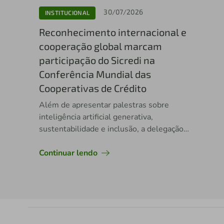
30/07/2026
INSTITUCIONAL
Reconhecimento internacional e
cooperação global marcam
participação do Sicredi na
Conferência Mundial das
Cooperativas de Crédito
Além de apresentar palestras sobre
inteligência artificial generativa,
sustentabilidade e inclusão, a delegação
brasileira teve jovens premiados
internacionalmente
Continuar lendo