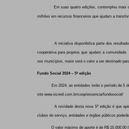
Em suas quatro edições, contemplou mais de 250 
milhões em recursos financeiros que ajudam a transfor
A iniciativa disponibiliza parte dos resultados 
cooperativa para projetos que ajudam a comunidade.
nos municípios, maior será o valor a ser destinado par
Fundo Social 2024 – 5ª edição
Em 2024, as entidades terão o período de 5 de fev
site
www.sicredi.com.br/coop/essencia/fundosocial/
A novidade desta nova 5ª edição é que ap
clubes de serviço, entidades e órgãos públicos poderã
O valor máximo de aporte é de R$ 15.000,00 (Quinz