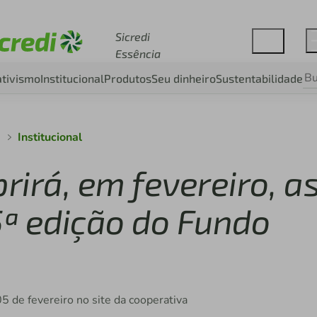
Acesse sicredi.com.br
Sicredi
Essência
tivismo
Institucional
Produtos
Seu dinheiro
Sustentabilidade
a
Institucional
rirá, em fevereiro, a
5ª edição do Fundo
5 de fevereiro no site da cooperativa