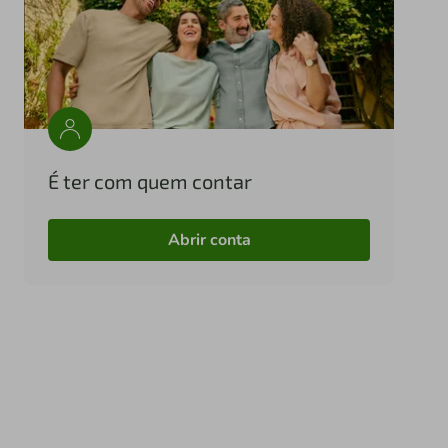
É ter com quem contar
Abrir conta