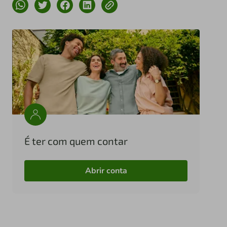
É ter com quem contar
Abrir conta