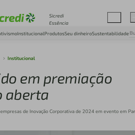
Acesse sicredi.com.br
Sicredi
Essência
tivismo
Institucional
Produtos
Seu dinheiro
Sustentabilidade
a
Institucional
cido em premiação
o aberta
 empresas de Inovação Corporativa de 2024 em evento em Par