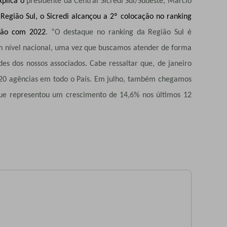
xplica o
presidente da Central Sicredi Sul/Sudeste, Márcio
egião Sul, o Sicredi alcançou a 2º colocação no ranking
ação com 2022
. “O destaque no ranking da Região Sul é
m nível nacional, uma vez que buscamos
atender de forma
es dos nossos associados. Cabe ressaltar que, de janeiro
120 agências em todo o País. Em julho, também chegamos
ue representou um crescimento de 14,6% nos últimos 12