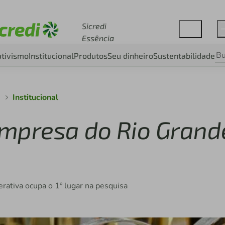
Acesse sicredi.com.br
Sicredi
Essência
tivismo
Institucional
Produtos
Seu dinheiro
Sustentabilidade
a
Institucional
 empresa do Rio Grand
erativa ocupa o 1º lugar na pesquisa