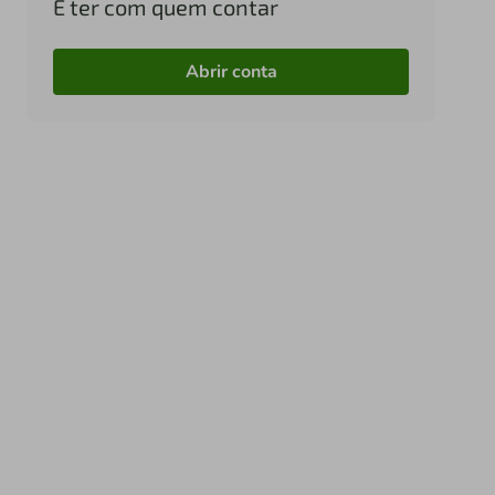
É ter com quem contar
Abrir conta