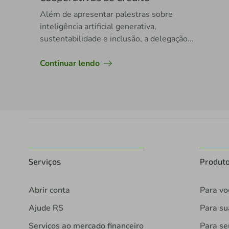
Além de apresentar palestras sobre
inteligência artificial generativa,
sustentabilidade e inclusão, a delegação
brasileira teve jovens premiados
internacionalmente
Continuar lendo
Serviços
Produt
Abrir conta
Para vo
Ajude RS
Para s
Serviços ao mercado financeiro
Para se