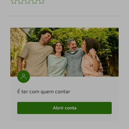
É ter com quem contar
Abrir conta