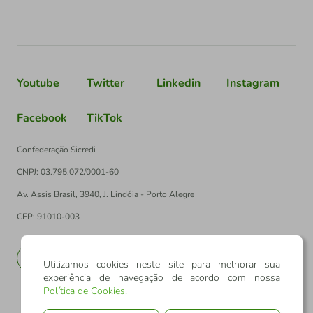
Youtube
Twitter
Linkedin
Instagram
Facebook
TikTok
Confederação Sicredi
CNPJ: 03.795.072/0001-60
Av. Assis Brasil, 3940, J. Lindóia - Porto Alegre
CEP: 91010-003
PT
EN
Utilizamos cookies neste site para melhorar sua
experiência de navegação de acordo com nossa
Política de Cookies
.