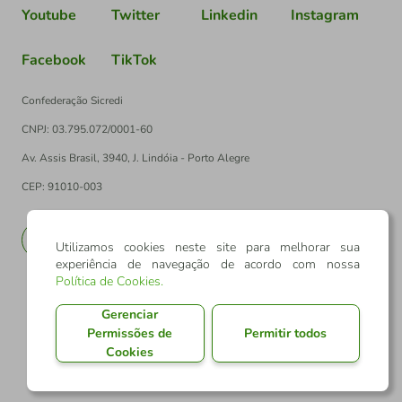
Youtube
Twitter
Linkedin
Instagram
Facebook
TikTok
Confederação Sicredi
CNPJ: 03.795.072/0001-60
Av. Assis Brasil, 3940, J. Lindóia - Porto Alegre
CEP: 91010-003
PT
EN
Utilizamos cookies neste site para melhorar sua
experiência de navegação de acordo com nossa
Política de Cookies
.
Gerenciar
Permissões de
Permitir todos
Cookies