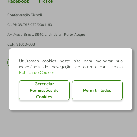
Facebook
TikTok
Confederação Sicredi
CNPJ: 03.795.072/0001-60
Av. Assis Brasil, 3940, J. Lindóia - Porto Alegre
CEP: 91010-003
Utilizamos cookies neste site para melhorar sua
PT
EN
experiência de navegação de acordo com nossa
Política de Cookies
.
Gerenciar
Permissões de
Permitir todos
Cookies