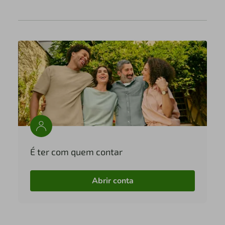
É ter com quem contar
Abrir conta