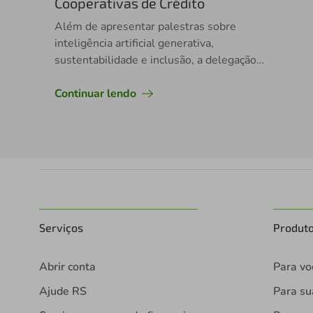
Cooperativas de Crédito
Além de apresentar palestras sobre
inteligência artificial generativa,
sustentabilidade e inclusão, a delegação
brasileira teve jovens premiados
internacionalmente
Continuar lendo
Serviços
Produt
Abrir conta
Para vo
Ajude RS
Para s