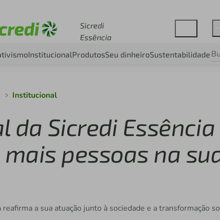
Acesse sicredi.com.br
Sicredi
Essência
tivismo
Institucional
Produtos
Seu dinheiro
Sustentabilidade
a
Institucional
l da Sicredi Essência
z mais pessoas na su
a reafirma a sua atuação junto à sociedade e a transformação so