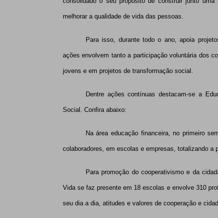
consolidado o seu propósito de construir junto uma
melhorar a qualidade de vida das pessoas.
Para isso, durante todo o ano, apoia proje
ações envolvem tanto a participação voluntária dos c
jovens e em projetos de transformação social.
Dentre ações contínuas destacam-se a Edu
Social. Confira abaixo:
Na área educação financeira, no primeiro sem
colaboradores, em escolas e empresas, totalizando a 
Para promoção do cooperativismo e da cidada
Vida se faz presente em 18 escolas e envolve 310 pro
seu dia a dia,
atitudes e valores de cooperação e cid