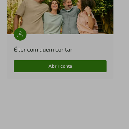
É ter com quem contar
Abrir conta