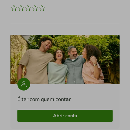
É ter com quem contar
Abrir conta