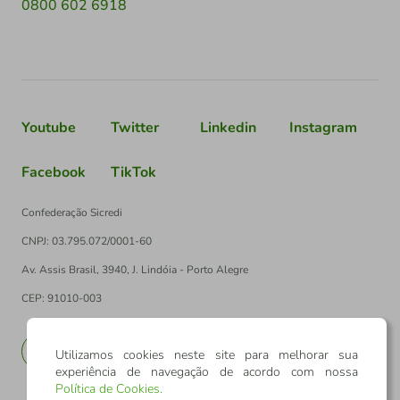
0800 602 6918
Youtube
Twitter
Linkedin
Instagram
Facebook
TikTok
Confederação Sicredi
CNPJ: 03.795.072/0001-60
Av. Assis Brasil, 3940, J. Lindóia - Porto Alegre
CEP: 91010-003
PT
EN
Utilizamos cookies neste site para melhorar sua
experiência de navegação de acordo com nossa
Política de Cookies
.